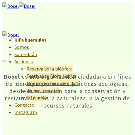
Rifa huemules
Somos
San Fabián
Acciones
Reserva de la biósfera
Dosel
es una organización ciudadana sin fines
Festival de Flora Nativa
de lucro que promueve prácticas ecológicas,
Monitoreo biodiversidad
desde la educación para la conservación y
Vivero comunal
restauración de la naturaleza, a la gestión de
Educación
recursos naturales.
Contacto
Instagram